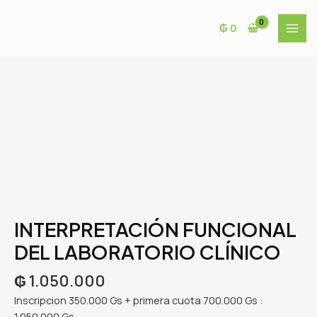
Ir
MAI
al
₲
0
MEN
contenido
INTERPRETACIÓN
FUNCIONAL
DEL
LABORATORIO
CLÍNICO
cantidad
INTERPRETACIÓN FUNCIONAL
DEL LABORATORIO CLÍNICO
₲
1.050.000
Inscripcion 350.000 Gs + primera cuota 700.000 Gs :
1.050.000 Gs.