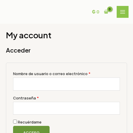
Ir
Obligatorio
Obligatorio
MAI
al
₲
0
MEN
contenido
My account
Acceder
Nombre de usuario o correo electrónico
*
Contraseña
*
Recuérdame
ACCESO